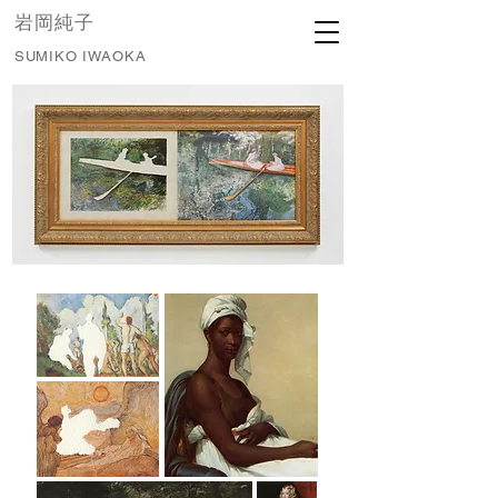
​岩岡純子
S
U
M
I
K
O
I
W
A
O
K
A