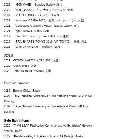
2022 「HOMMAGE」 Sansiao Gallery, 東京
2022 「ART OSAKA 2022」 大阪市中央公会堂​, 大阪
2022 「VOLTA BASEL」 バーゼル, スイス
2022 「art stage OSAKA 2022」 堂島リバーフォーラム, 大阪
2021 「Collectors' Collective Vol.5」 biscuit gallery, 東京
2021 「dpi」 KANZE ARTS, 福岡
2017 「Search & Destroy」 TAV GALLERY, 東京
2016 「TRANS ARTS TOKYO 2016 -UP TOKYO-」 神田, 東京
2016 「Who By Art vol.5」 西武渋谷, 東京
受賞歴
2021 WATOWA ART AWARD 2021
入選
2020 シェル美術賞 入選
2020 15th TAGBOAT AWARD 入選
Sumiko Iwaoka
1982
Born in Chiba, Japa
n
2007 Tokyo National University of Fine Arts and Music, BFA in Oil
Painting
2009 Tokyo National University of Fine Arts and Music, MFA in
painting
Solo Exhibitions
2025 "TIME LEAP Publication Commemorative Exhibition" Morioka
,
shoten
Tokyo
People walking in Nakanoshima
,
2022 "
"
YOD Gallery
Osaka