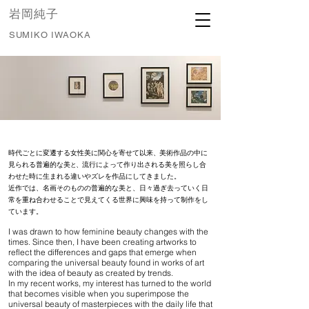
​岩岡純子
S
U
M
I
K
O
I
W
A
O
K
A
時代ごとに変遷する女性美に関心を寄せて以来
、
美術作品の中に
見られる普遍的な美
、
流行によって作り出される美を照らし合
と
わせた時に生まれる違いやズレを作品にしてきました。
近作では、名画そのものの普遍的な美と、日々過ぎ去っていく日
常を重ね合わせることで見えてくる世界に興味を持って制作をし
ています。
I was drawn to how feminine beauty changes with the
times. Since then, I have been creating artworks to
reflect the differences and gaps that emerge when
comparing the universal beauty found in works of art
with the idea of beauty as created by trends.
In my recent works, my interest has turned to the world
that becomes visible when you superimpose the
universal beauty of masterpieces with the daily life that