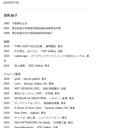
passes by.
岩
岡
純
子
1982 千葉県生まれ
2007 東京芸術大学美術学部絵画科油画専攻卒業
2009 東京芸術大学大学院美術研究科修了
個展
2025 「TIME LEAP 刊行記念展」 森岡書店, 東京
2022 「
中之島を、歩くひと」 YOD Gallery, 大阪
2020 ​「Landscape」 オークウッドアパートメンツ六本木セントラル, 東
京
2013 「美人画展」 3331 Gallery, 東京
グループ展等
2026 「grid5」 biscuit gallery
,
東京
2025 「Lomi」 Sansiao Gallery HK
,
香港
2025 「ART SESSION 2025」 京都 蔦屋書店, 京都
2025 「東京ビエンナーレ 2025」 日本橋, 東京
2025 「MUSEUM for NEWTOWN」 パルテノン多摩, 東京
2025 「サンプリングセンサー」 新宿眼科画廊, 東京
2025 「A Room of One’s Own」 Sansiao Gallery HK, 香港
2024 「New Eden」 tagboat, 東京
2024 「デペイゼ / 旅と庭」 ニュースペース パ, 東京
2023 「2023 MITSUKOSHI Art Week」 日本橋三越, 東京
2023 「Groundbreaking」 YOD Gallery, 大阪